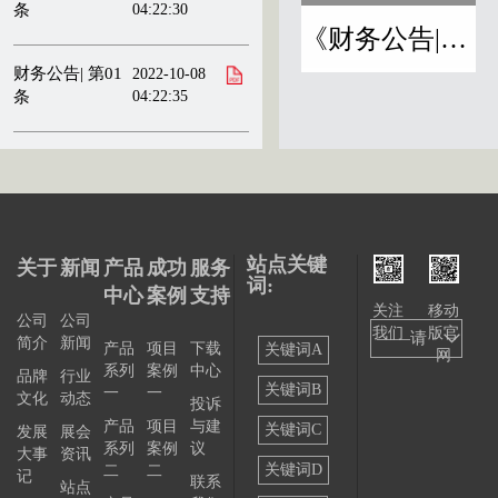
条
04:22:30
《财务公告|刊物》
财务公告| 第01
2022-10-08
条
04:22:35
站点关键
关于
新闻
产品
成功
服务
词:
中心
案例
支持
关注
移动
公司
公司
我们
版官
——请
简介
新闻
产品
项目
下载
关键词A
网
系列
案例
中心
选择
品牌
行业
关键词B
一
一
文化
动态
投诉
——
产品
项目
与建
关键词C
发展
展会
系列
案例
议
大事
资讯
关键词D
二
二
记
联系
站点