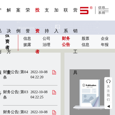
一 | 第02
刊物专
一 | 第01
VR专
服务分类
服务分类
发展大事记
展会资讯
汽车与轮胎
国家标准
企业年报
合作加盟
在线申请
联系我们
电子名片
站点公告
船舶与海洋
商标证书
常见问题FAQ
来访预约
电子邀请函
题三
条
条
题三
07
08
产
解
案
荣
投
支
加
联
营
品
决
例
誉
资
持
入
系
销
投
财务
信息
公司
股票
企业
资
公告
披露
治理
信息
年报
者
与
方
者
工
财务公告| 第04
2022-10-08
服
案
具
条
04:22:20
关
注
财务公告| 第03
2022-10-08
务
我
条
04:22:25
们
◀
财务公告| 第02
2022-10-08
直接阅读