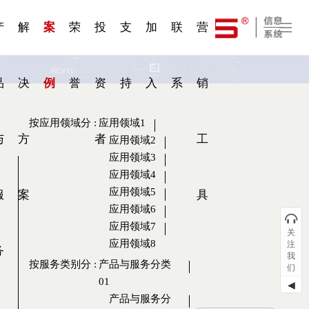
一 | 第02
刊物专
一 | 第01
VR专
服务分类
服务分类
发展大事记
展会资讯
汽车与轮胎
国家标准
企业年报
合作加盟
在线申请
联系我们
电子名片
站点公告
船舶与海洋
商标证书
常见问题FAQ
来访预约
电子邀请函
题三
条
条
题三
07
08
产
解
案
荣
投
支
加
联
营
品
决
例
誉
资
持
入
系
销
按应用领域分
:
应用领域1
与
方
者
工
应用领域2
应用领域3
应用领域4
应用领域5
服
案
具
应用领域6
应用领域7
关
应用领域8
注
务
我
按服务类别分
:
产品与服务分类
们
01
◀
产品与服务分