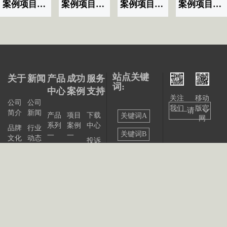
案例项目名称|标题显示07
案例项目名称|标题显示06
案例项目名称|标题显示03
案例项目名称|标题显示02
站点关键
关于
新闻
产品
成功
服务
词:
中心
案例
支持
关注
移动
公司
公司
我们
版官
——请
简介
新闻
产品
项目
下载
关键词A
网
系列
案例
中心
选择
品牌
行业
关键词B
一
一
文化
动态
投诉
——
产品
项目
与建
关键词C
发展
展会
系列
案例
议
大事
资讯
关键词D
二
二
记
联系
站点
产品
我们
出版
公告
关键词E
系列
物
三
关键词F
产品
关键词G