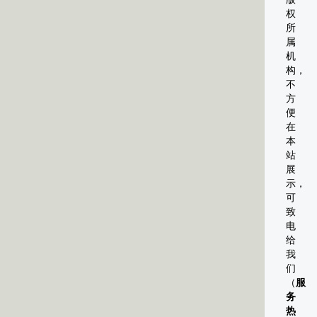
权
所
属
机
构，
不
方
便
在
本
站
展
示，
可
致
电
给
我
们
（
服
务
热