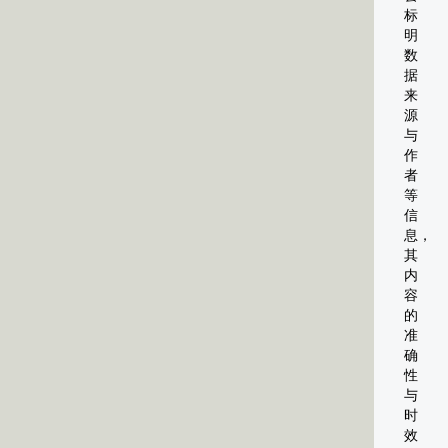
标
明
数
据
来
源
与
作
者
等
信
息，
其
内
容
的
准
确
性
与
时
效