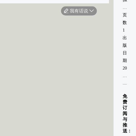
现
我有话说
实
页
场
数：
景
1
出
版
日
期：
2020-
01-
01
免
费
订
阅
与
推
送：