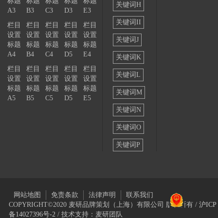
标题
标题
标题
标题
标题
关键词H
A3
B3
C3
D3
E3
关键词II
栏目
栏目
栏目
栏目
栏目
设置
设置
设置
设置
设置
关键词J
标题
标题
标题
标题
标题
A4
B4
C4
D5
E4
关键词K
栏目
栏目
栏目
栏目
栏目
关键词L
设置
设置
设置
设置
设置
标题
标题
标题
标题
标题
关键词M
A5
B5
C5
D5
E5
关键词N
关键词O
关键词P
网站地图
免责条款
法律声明
联系我们
COPYRIGHT©2020 麦研品牌策划（上海）有限公司 版权所有 /
沪ICP
备14027396号-2
/ 技术支持：麦研团队