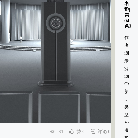
名
称|
第
04
条》
作
者：
i8HOM
来
源：
i8HOM
CMS
新
媒
体
类
信
型：
息
VR
系
虚
61
赞 0
评论 0
统
拟