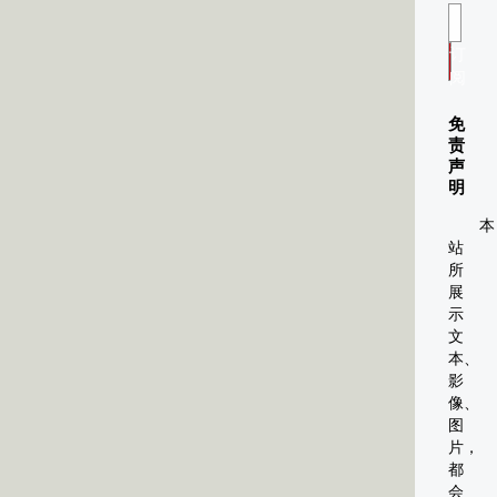
订
阅
免
责
声
明
本
站
所
展
示
文
本、
影
像、
图
片，
都
会