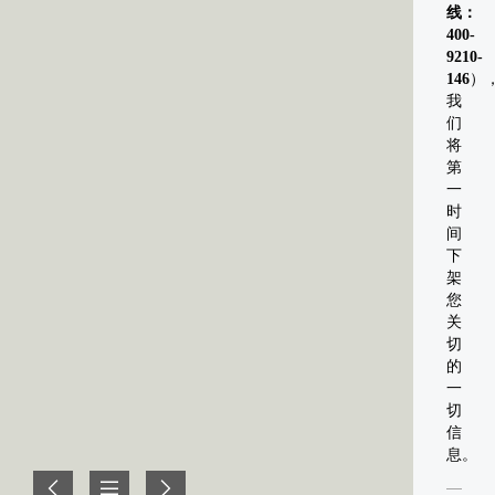
线：
400-
9210-
146
）
我
们
将
第
一
时
间
下
架
您
关
切
的
一
切
信
息。