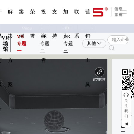
一 | 第02
刊物专
一 | 第01
VR专
服务分类
服务分类
发展大事记
展会资讯
汽车与轮胎
国家标准
企业年报
合作加盟
在线申请
联系我们
电子名片
站点公告
船舶与海洋
商标证书
常见问题FAQ
来访预约
电子邀请函
题三
条
条
题三
07
08
产
解
案
荣
投
支
加
联
营
品
决
例
誉
资
持
入
系
销
VR
VR
VR
VR
场
专题
专题
专题
其他
馆
一
二
三
与
方
者
工
环
扫
服
案
具
V
关
注
务
我
《VR
们
专
◀
题
一