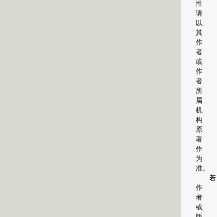
性
请
以
其
作
者
或
作
者
所
属
机
构
原
著
作
为
准。
若
作
者
或
版