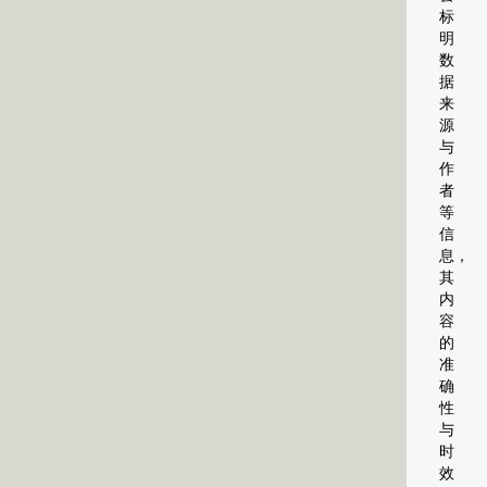
标
明
数
据
来
源
与
作
者
等
信
息，
其
内
容
的
准
确
性
与
时
效