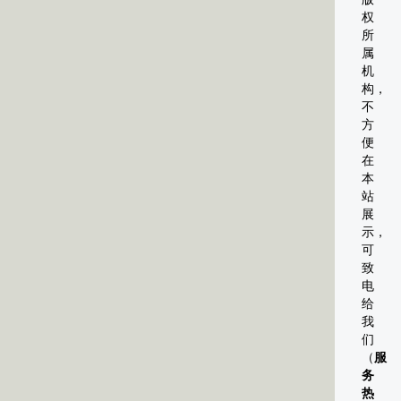
权
所
属
机
构，
不
方
便
在
本
站
展
示，
可
致
电
给
我
们
（
服
务
热