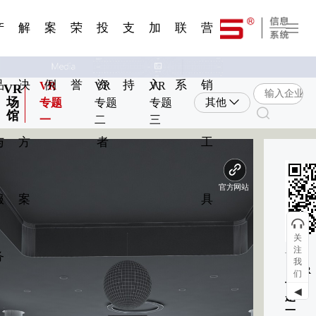
一 | 第02
刊物专
一 | 第01
VR专
服务分类
服务分类
发展大事记
展会资讯
汽车与轮胎
国家标准
企业年报
合作加盟
在线申请
联系我们
电子名片
站点公告
船舶与海洋
商标证书
常见问题FAQ
来访预约
电子邀请函
题三
条
条
题三
07
08
产
解
案
荣
投
支
加
联
营
品
决
例
誉
资
持
入
系
销
VR
VR
VR
VR
场
专题
专题
专题
其他
馆
一
二
三
与
方
者
工
环
扫
服
案
具
V
关
注
务
我
《VR
们
专
◀
题
一