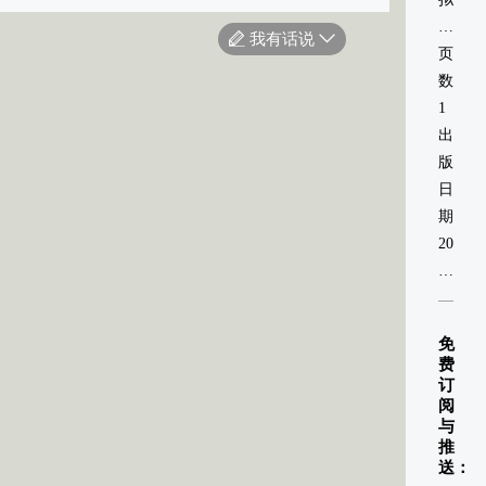
现
我有话说
实
页
场
数：
景
1
出
版
日
期：
2020-
01-
01
免
费
订
阅
与
推
送：