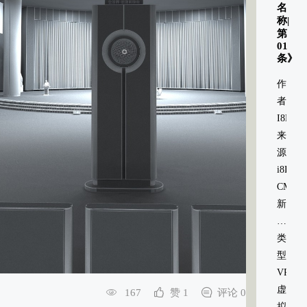
名
称|
第
01
条》
作
者：
I8HO
来
源：
i8HOM
CMS
新
媒
体
类
信
型：
息
VR
系
虚
167
赞 1
评论 0
统
拟