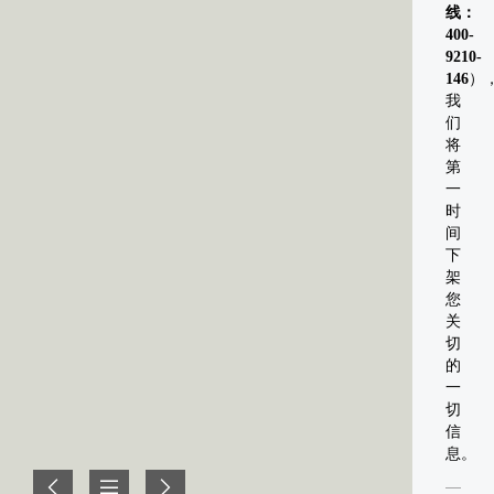
线：
400-
9210-
146
）
我
们
将
第
一
时
间
下
架
您
关
切
的
一
切
信
息。