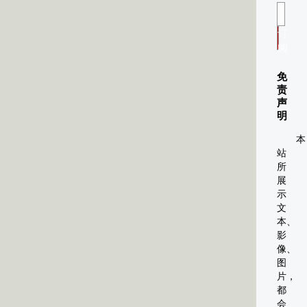
订
阅
免
责
声
明
本
站
所
展
示
文
本、
影
像、
图
片，
都
会