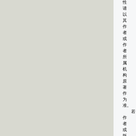
性
请
以
其
作
者
或
作
者
所
属
机
构
原
著
作
为
准。
若
作
者
或
版