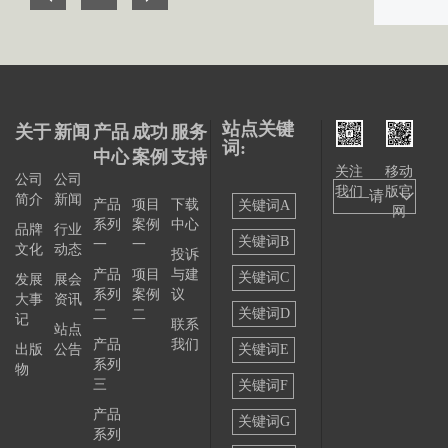
站点关键
关于
新闻
产品
成功
服务
词:
中心
案例
支持
关注
移动
公司
公司
我们
版官
——请
简介
新闻
产品
项目
下载
关键词A
网
系列
案例
中心
选择
品牌
行业
关键词B
一
一
文化
动态
投诉
——
产品
项目
与建
关键词C
发展
展会
系列
案例
议
大事
资讯
关键词D
二
二
记
联系
站点
产品
我们
出版
公告
关键词E
系列
物
三
关键词F
产品
关键词G
系列