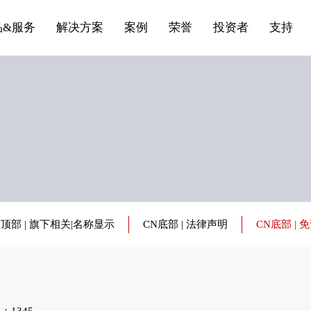
船舶与海洋
商标证书
合作加盟
常见问题FAQ
来访预约
电子名片
条
产品&服务系列三 | 第01条
应用领域8
VR专题三
产品&服务系列四 | 第02
产品与服务分类07
品&服务
解决方案
案例
荣誉
投资者
支持
N顶部 | 旗下相关|名称显示
CN底部 | 法律声明
CN底部 | 
读：1345