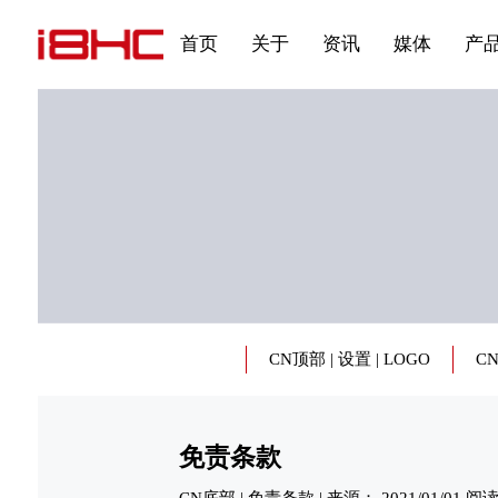
发展大事记
展会资讯
汽车与轮胎
国家标准
企业年报
文件下载
在线申请
联系我们
展会通知
视频专题三
产品&服务系列三 | 第02
应用领域7
首页
关于
资讯
媒体
产
CN顶部 | 设置 | LOGO
C
免责条款
CN底部 | 免责条款 | 来源： 2021/01/01 阅