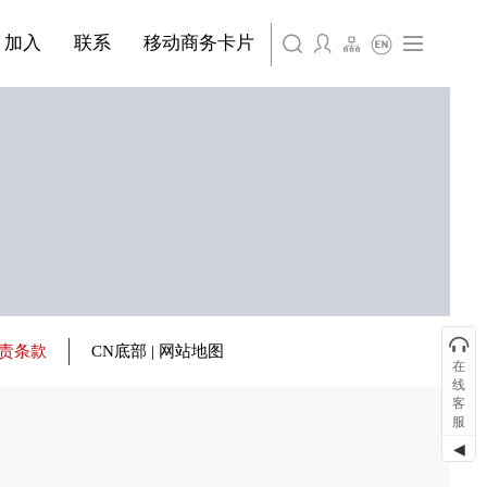
简体中文
旗下公司名称三
条
产品&服务系列四 | 第01条
产品与服务分类08
加入
联系
移动商务卡片
English
旗下公司名称四
免责条款
CN底部 | 网站地图
在
线
客
服
◀