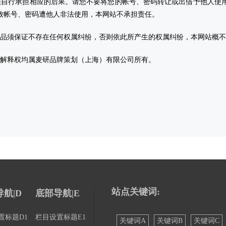
您自行承担相应的后果。请您不要将您的帐号、密码转让或出借予他人使
致帐号、密码遭他人非法使用，本网站不承担责任。
作品须保证不存在任何权属纠纷，否则依此所产生的权属纠纷，本网站概
终解释权均属麦研品牌策划（上海）有限公司所有。
站点关键词:
航|D
底部导航|E
置标题D1
栏目设置标题E1
关键词A
关键词B
关键词C