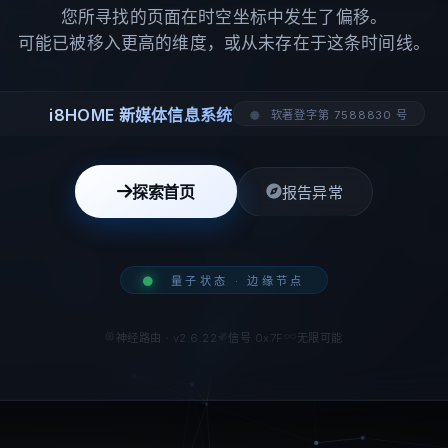
您所寻找的页面在时空坐标中发生了偏移。
可能已被移入更高的维度，或从未存在于这条时间线。
i8HOME 新媒体信息系统
软著登字第 7588830 号
探索首页
报告异常
量子状态 · 边缘节点
神经路由 · v2.6.22
信号 0x7F
无限可能