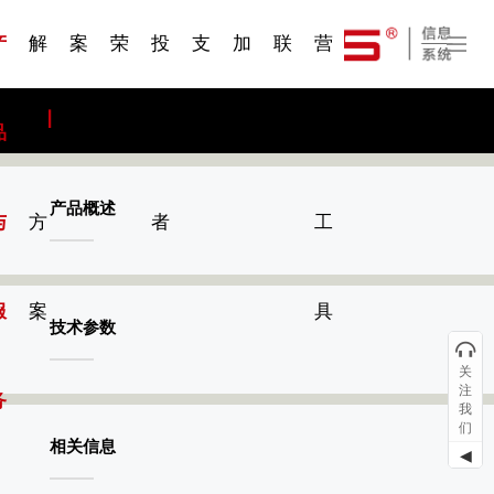
一 | 第02
刊物专
一 | 第01
VR专
服务分类
服务分类
发展大事记
展会资讯
汽车与轮胎
国家标准
企业年报
合作加盟
在线申请
联系我们
电子名片
站点公告
船舶与海洋
商标证书
常见问题FAQ
来访预约
电子邀请函
题三
条
条
题三
07
08
产
解
案
荣
投
支
加
联
营
品
决
例
誉
资
持
入
系
销
产品概述
与
方
者
工
服
案
具
技术参数
关
注
务
我
们
相关信息
◀