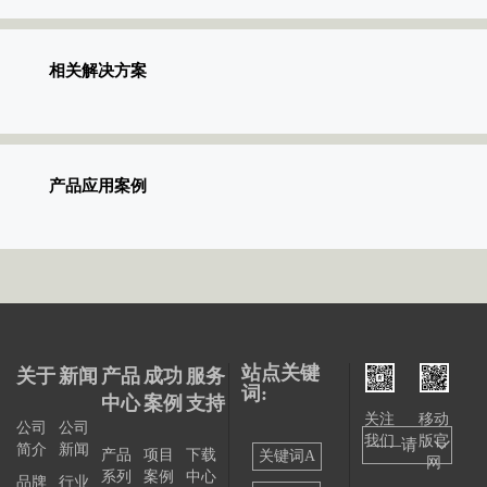
相关解决方案
产品应用案例
站点关键
关于
新闻
产品
成功
服务
词:
中心
案例
支持
关注
移动
公司
公司
我们
版官
——请
简介
新闻
产品
项目
下载
关键词A
网
系列
案例
中心
选择
品牌
行业