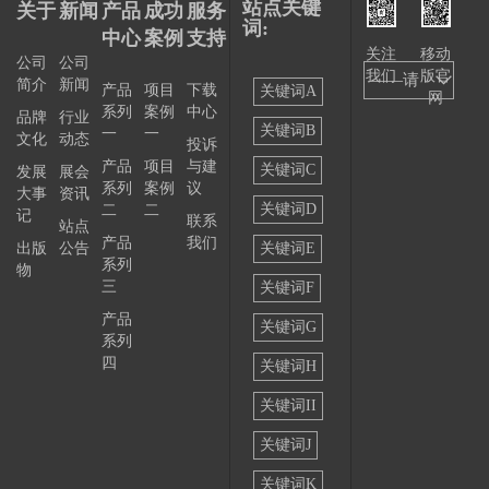
站点关键
关于
新闻
产品
成功
服务
词:
中心
案例
支持
关注
移动
公司
公司
我们
版官
——请
简介
新闻
产品
项目
下载
关键词A
网
系列
案例
中心
选择
品牌
行业
关键词B
一
一
文化
动态
投诉
——
产品
项目
与建
关键词C
发展
展会
系列
案例
议
大事
资讯
关键词D
二
二
记
联系
站点
产品
我们
出版
公告
关键词E
系列
物
三
关键词F
产品
关键词G
系列
四
关键词H
关键词II
关键词J
关键词K