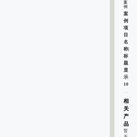
案
例
案
例
项
目
名
称|
标
题
显
示
10
相
关
产
品
暂
无