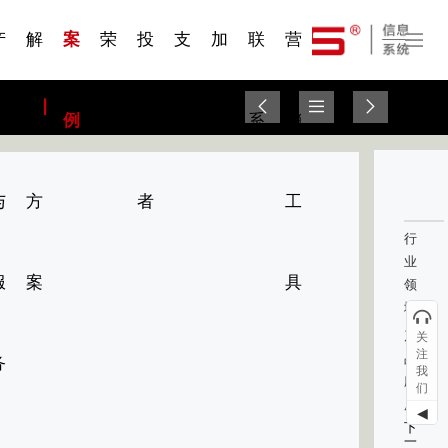
一 | 第02
刊物专
一 | 第01
VR专
服务分类
服务分类
发展大事记
展会资讯
汽车与轮胎
国家标准
企业年报
合作加盟
在线申请
联系我们
电子名片
站点公告
船舶与海洋
商标证书
常见问题FAQ
来访预约
电子邀请函
题三
条
条
题三
07
08
产
解
案
荣
投
支
加
联
营
品
决
例
誉
资
持
入
系
销
与
方
者
工
行
业
服
案
具
领
域：
产
关
注
品
务
我
应
们
用：
◀
下
一