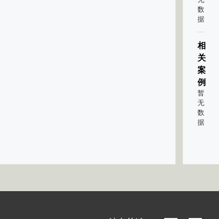
数
据
相
关
案
例
暂
无
数
据